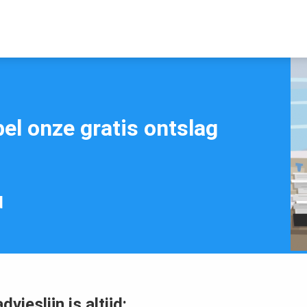
bel onze gratis ontslag
d
ieslijn is altijd: