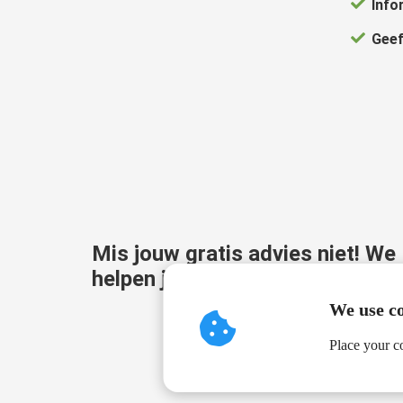
Info
Geef
Mis jouw gratis advies niet! We
helpen je graag...
We use c
Place your co