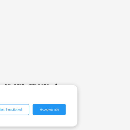
BEL 0800 - 777 8 999
leen Functioneel
Accepteer alle