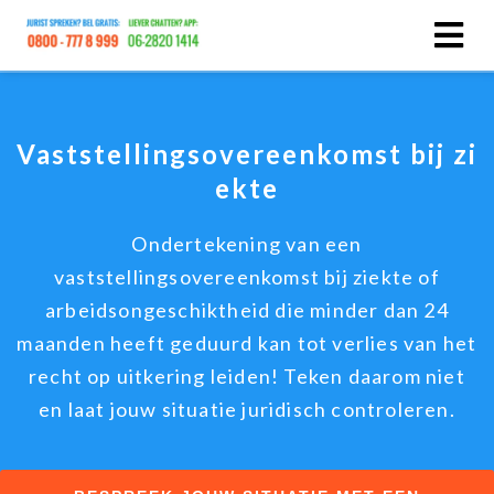
ngen
Vaststellingsovereenkomst bij zi
statement
ekte
Ondertekening van een
oneel
vaststellingsovereenkomst bij ziekte of
onele
arbeidsongeschiktheid die minder dan 24
s zijn
maanden heeft geduurd kan tot verlies van het
kelijk om
bsite te
recht op uitkering leiden! Teken daarom niet
ken. Ze
en laat jouw situatie juridisch controleren.
 gebruikt
asisfuncties
der deze