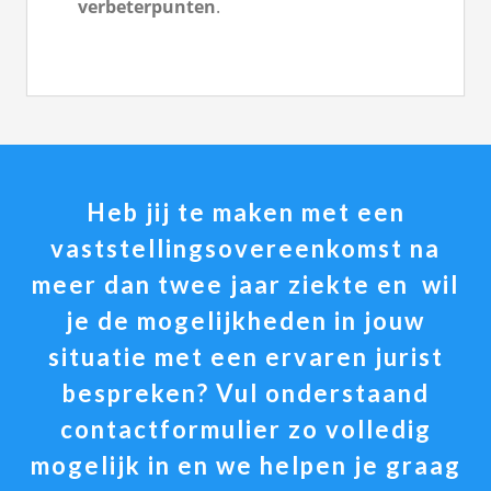
verbeterpunten
.
Heb jij te maken met een
vaststellingsovereenkomst na
meer dan twee jaar ziekte en wil
je de mogelijkheden in jouw
situatie met een ervaren jurist
bespreken? Vul onderstaand
contactformulier zo volledig
mogelijk in en we helpen je graag