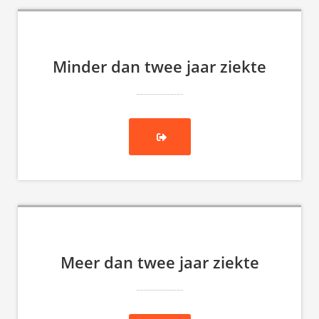
 op de
e. Hierdoor
 website-
Minder dan twee jaar ziekte
ren
nte
enties
gebaseerd
 gedrag van
ezoeker.
uren
Meer dan twee jaar ziekte