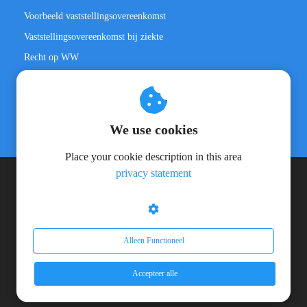
Voorbeeld vaststellingsovereenkomst
Vaststellingsovereenkomst bij ziekte
Recht op WW
Ontslagvergoeding
Tips en valkuilen
Vaak gestelde vragen
We use cookies
Place your cookie description in this area
privacy statement
© 2025 De Graauw Legal
Algemene voorwaarden
Privacy statement
Alleen Functioneel
Accepteer alle