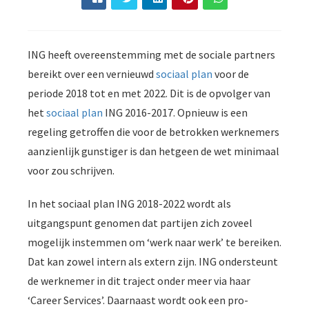
s kan de
e niet
oneren.
ING heeft overeenstemming met de sociale partners
ieken
bereikt over een vernieuwd
sociaal plan
voor de
ische
periode 2018 tot en met 2022. Dit is de opvolger van
s worden
het
sociaal plan
ING 2016-2017. Opnieuw is een
kt om
regeling getroffen die voor de betrokken werknemers
em
aanzienlijk gunstiger is dan hetgeen de wet minimaal
tie te
voor zou schrijven.
elen over
drag van
In het sociaal plan ING 2018-2022 wordt als
zoeker op
site.
uitgangspunt genomen dat partijen zich zoveel
mogelijk instemmen om ‘werk naar werk’ te bereiken.
ing
Dat kan zowel intern als extern zijn. ING ondersteunt
ingcookies
de werknemer in dit traject onder meer via haar
 gebruikt
‘Career Services’. Daarnaast wordt ook een pro-
oekers te