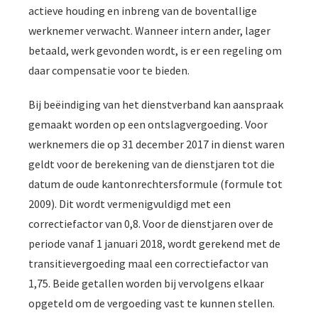
actieve houding en inbreng van de boventallige
 op de
e. Hierdoor
werknemer verwacht. Wanneer intern ander, lager
 website-
betaald, werk gevonden wordt, is er een regeling om
ren
daar compensatie voor te bieden.
nte
enties
Bij beëindiging van het dienstverband kan aanspraak
gebaseerd
gemaakt worden op een ontslagvergoeding. Voor
 gedrag van
werknemers die op 31 december 2017 in dienst waren
ezoeker.
geldt voor de berekening van de dienstjaren tot die
datum de oude kantonrechtersformule (formule tot
uren
2009). Dit wordt vermenigvuldigd met een
correctiefactor van 0,8. Voor de dienstjaren over de
periode vanaf 1 januari 2018, wordt gerekend met de
transitievergoeding maal een correctiefactor van
1,75. Beide getallen worden bij vervolgens elkaar
opgeteld om de vergoeding vast te kunnen stellen.