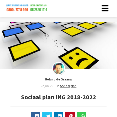
ngen
statement
oneel
onele
s zijn
Roland de Graauw
kelijk om
22 juni 2018
in
Sociaal plan
bsite te
ken. Ze
Sociaal plan ING 2018-2022
 gebruikt
asisfuncties
der deze