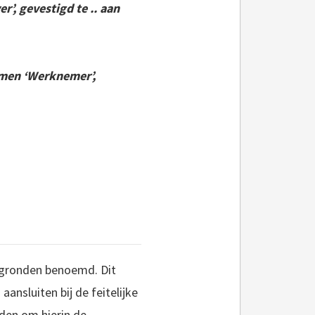
, gevestigd te .. aan
men ‘Werknemer’,
rgronden benoemd. Dit
ansluiten bij de feitelijke
aden om hierin de