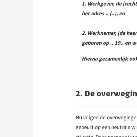
1. Werkgever, de [rech
het adres .. (..), en
2. Werknemer, [de hee
geboren op .. 19.. en wo
Hierna gezamenlijk ook
2. De overwegi
Nu volgen de overweginge
gebeurt op een neutrale wij
situatie. Deze passage is 