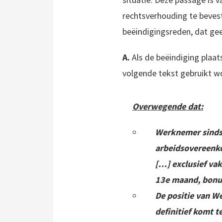
rechtsverhouding te bevesti
beëindigingsreden, dat ge
A.
Als de beëindiging plaat
volgende tekst gebruikt w
Overwegende dat:
Werknemer sinds 
arbeidsovereenko
[…] exclusief va
13e maand, bonus
De positie van W
definitief komt t