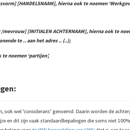
tsvorm] [HANDELSNAAM], hierna ook te noemen ‘Werkgever’
r /mevrouw] [INITIALEN ACHTERNAAM], hierna ook te noe
nende te .. aan het adres .. (..);
 te noemen ‘partijen’,
ngen:
n, ook wel ‘considerans’ genoemd. Daarin worden de achte
ze en dit zijn vaak standaardbepalingen die soms niet 100% a
van belang voor
de WW-beoordeling van UWV
. Het is aan te r