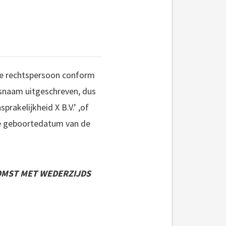
iste rechtspersoon conform
snaam uitgeschreven, dus
rakelijkheid X B.V.’ ,of
 de geboortedatum van de
OMST MET WEDERZIJDS