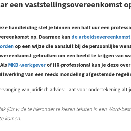
aar een vaststellingsovereenkomst o
ze handleiding stel je binnen een half uur een profess
overeenkomst op. Daarmee kan
de arbeidsovereenkomst
worden
op een wijze die aansluit bij de persoonlijke wens
vereenkomst gebruiken om een beeld te krijgen van wa
 Als
MKB-werkgever
of HR-professional kun je deze ove
 uitwerking van een reeds mondeling afgestemde regeli
ervanging van juridisch advies: Laat voor ondertekening alti
plak (Ctr v) de te hieronder te kiezen teksten in een Word-be
te komen.