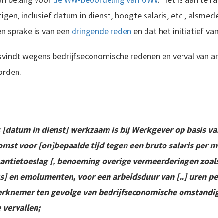
gen, inclusief datum in dienst, hoogte salaris, etc., alsmede
en sprake is van een
dringende reden
en dat het initiatief va
svindt wegens bedrijfseconomische redenen en verval van ar
orden.
[datum in dienst] werkzaam is bij Werkgever op basis van
mst voor [on]bepaalde tijd tegen een bruto salaris per 
kantietoeslag [, benoeming overige vermeerderingen zoals
] en emolumenten, voor een arbeidsduur van [..] uren pe
erknemer ten gevolge van bedrijfseconomische omstandig
e vervallen;