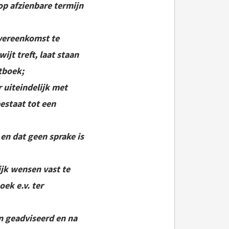
op afzienbare termijn
vereenkomst te
jt treft, laat staan
tboek;
 uiteindelijk met
estaat tot een
en dat geen sprake is
ijk wensen vast te
ek e.v. ter
jn geadviseerd en na