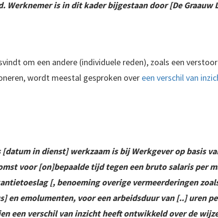
d. Werknemer is in dit kader bijgestaan door [De Graauw 
svindt om een andere (individuele reden), zoals een verstoo
ioneren, wordt meestal gesproken over
een verschil van inzic
[datum in dienst] werkzaam is bij Werkgever op basis van
mst voor [on]bepaalde tijd tegen een bruto salaris per 
kantietoeslag [, benoeming overige vermeerderingen zoals
] en emolumenten, voor een arbeidsduur van [..] uren pe
jen een verschil van inzicht heeft ontwikkeld over de wij