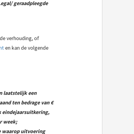
Legal/ geraadpleegde
rde verhouding, of
ht
en kan de volgende
 laatstelijk een
maand ten bedrage van €
 eindejaarsuitkering,
r week;
ze waarop uitvoering