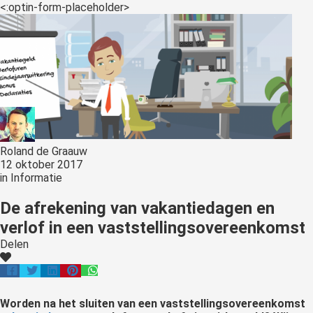
s kan de
<:optin-form-placeholder>
e niet
oneren.
ieken
ische
s worden
kt om
em
Roland de Graauw
tie te
12 oktober 2017
elen over
in
Informatie
drag van
De afrekening van vakantiedagen en
zoeker op
verlof in een vaststellingsovereenkomst
site.
Delen
ing
ingcookies
 gebruikt
Worden na het sluiten van een vaststellingsovereenkomst
oekers te