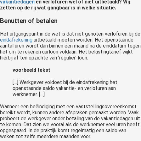
vakantiedagen
en verlofuren wel of niet uitbetaald? Wij
 op de
zetten op de rij wat gangbaar is in welke situatie.
e. Hierdoor
Benutten of betalen
 website-
ren
Het uitgangspunt in de wet is dat niet genoten verlofuren bij de
nte
eindafrekening
uitbetaald moeten worden. Het openstaande
enties
aantal uren wordt dan binnen een maand na de einddatum tegen
gebaseerd
het om te rekenen uurloon voldaan. Het belastingtarief wijkt
hierbij af ten opzichte van ‘regulier’ loon.
 gedrag van
ezoeker.
voorbeeld tekst
[…] Werkgever voldoet bij de eindafrekening het
uren
openstaande saldo vakantie- en verlofuren aan
werknemer. […]
Wanneer een beëindiging met een vaststellingsovereenkomst
bereikt wordt, kunnen andere afspraken gemaakt worden. Vaak
probeert de werkgever onder betaling van de vakantiedagen uit
te komen. Dat zien we vooral als de werknemer veel uren heeft
opgespaard. In de praktijk komt regelmatig een saldo van
weken tot zelfs meerdere maanden voor.