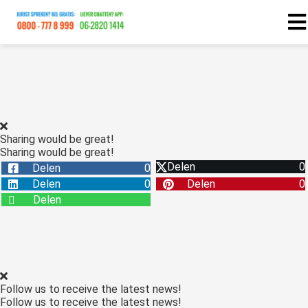
ngen
statement
Sharing would be great!
Sharing would be great!
oneel
Delen
0
Delen
0
onele
Delen
0
Delen
0
s zijn
Delen
kelijk om
bsite te
ken. Ze
 gebruikt
asisfuncties
Follow us to receive the latest news!
der deze
Follow us to receive the latest news!